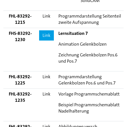
SolidCAM
FHL-83292-
Link
Programmdarstellung Seitenteil
1215
zweite Aufspannung
FHS-83292-
Lernsituation 7
Link
1230
Animation Gelenkbolzen
Zeichnung Gelenkbolzen Pos.6
und Pos.7
FHL-83292-
Link
Programmdarstellung
1225
Gelenkbolzen Pos.6 und Pos.7
FHL-83292-
Link
Vorlage Programmschemablatt
1235
Beispiel Programmschemablatt
Nadelhalterung
FHL-83292-
Link
Abbildungen versch.