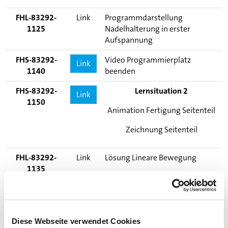
FHL-83292-
Link
Programmdarstellung
1125
Nadelhalterung in erster
Aufspannung
FHS-83292-
Video Programmierplatz
Link
1140
beenden
FHS-83292-
Lernsituation 2
Link
1150
Animation Fertigung Seitenteil
Zeichnung Seitenteil
FHL-83292-
Link
Lösung Lineare Bewegung
1135
FHS-83292-
Übung Zeichnung Viereck
Link
1160
FHL-83292-
Link
Programmdarstellung Seitenteil
Diese Webseite verwendet Cookies