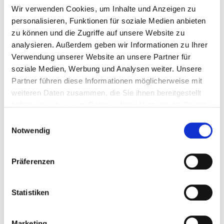
1145
erste Aufspannung
Wir verwenden Cookies, um Inhalte und Anzeigen zu
personalisieren, Funktionen für soziale Medien anbieten
FHS-83292-
Lernsituation 3
Link
1170
zu können und die Zugriffe auf unsere Website zu
Animation Fußteil erste
analysieren. Außerdem geben wir Informationen zu Ihrer
Aufspannung
Verwendung unserer Website an unsere Partner für
soziale Medien, Werbung und Analysen weiter. Unsere
Zeichnung Fußteil erste
Partner führen diese Informationen möglicherweise mit
Aufspannung
weiteren Daten zusammen, die Sie ihnen bereitgestellt
CAM Maschinensimulation
haben oder die sie im Rahmen Ihrer Nutzung der Dienste
Fußteil
gesammelt haben. Sie geben Einwilligung zu unseren
Einwilligungsauswahl
Cookies, wenn Sie unsere Webseite weiterhin nutzen.
Notwendig
FHL-83292-
Link
Lösung
1155
Kreisendpunktberechnung
Präferenzen
FHS-83292-
Übung Tangentialer
Link
1175
Kreisübergang
Statistiken
FHS-83292-
Zeichnung Übung Dreieck
Link
1177
Marketing