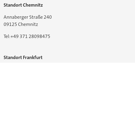
Standort Chemnitz
Annaberger Straße 240
09125 Chemnitz
Tel:+49 371 28098475
Standort Frankfurt
Lyoner Straße 18
60528 Frankfurt am Main
info@nws-mb.de
www.nachwuchsstiftung-maschinenbau.de
© 2026Nachwuchsstiftung Maschinenbau gGmbH
Impressum