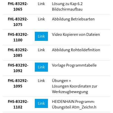
FHL-83292-
Link
Lösung zu Kap 6.2
1065
Bildschirmaufbau
FHL-83292-
Link
Abbildung Betriebsarten
1075
FHS-83292-
Video Kopieren von Dateien
Link
1100
FHL-83292-
Link
Abbildung Rohteildefinition
1085
FHS-83292-
Vorlage Programmtabelle
Link
1092
FHL-83292-
Link
Übungen +
1095
Lösungen Koordinaten zur
Werkzeugbewegung
FHS-83292-
HEIDENHAIN Programm:
Link
1102
Übungsteil Atm_Zeichn.h