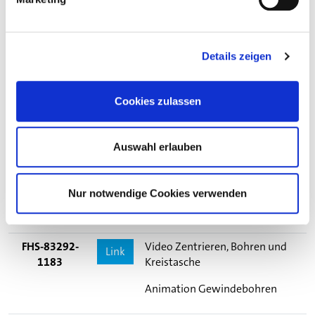
FHL-83292-
Link
Beispiel für
1165
Unterprogrammtechnik
FHL-83292-
Link
Programmdarstellung Fußteil
Details zeigen
1175
erste Aufspannung
FHS-83292-
Lernsituation 4
Link
Cookies zulassen
1180
Animation Fußteil zweite
Aufspannung
Auswahl erlauben
Zeichnung Fußteil
Nur notwendige Cookies verwenden
FHL-83292-
Link
Abbildung 3-W-Regel
1185
FHS-83292-
Video Zentrieren, Bohren und
Link
1183
Kreistasche
Animation Gewindebohren