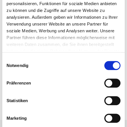
personalisieren, Funktionen für soziale Medien anbieten
zu können und die Zugriffe auf unsere Website zu
analysieren. Außerdem geben wir Informationen zu Ihrer
Verwendung unserer Website an unsere Partner für
soziale Medien, Werbung und Analysen weiter. Unsere
Partner führen diese Informationen möglicherweise mit
weiteren Daten zusammen, die Sie ihnen bereitgestellt
haben oder die sie im Rahmen Ihrer Nutzung der Dienste
gesammelt haben. Sie geben Einwilligung zu unseren
Einwilligungsauswahl
Cookies, wenn Sie unsere Webseite weiterhin nutzen.
Steffen Krauth
Notwendig
Aus- und Weiterbildungsmedien
Tel: 05205 74 2551
Präferenzen
steffen.krauth@nws-mb.de
Statistiken
Marketing