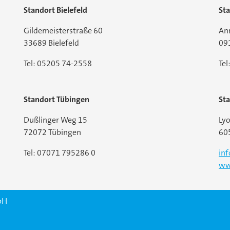
Standort Bielefeld
St
Gildemeisterstraße 60
An
33689 Bielefeld
09
Tel: 05205 74-2558
Te
Standort Tübingen
Sta
Dußlinger Weg 15
Lyo
72072 Tübingen
60
Tel: 07071 795286 0
in
ww
bH