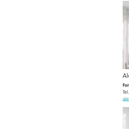
A
For
Te
al