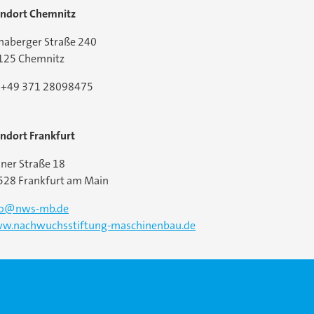
andort Chemnitz
naberger Straße 240
125 Chemnitz
l:+49 371 28098475
ndort Frankfurt
ner Straße 18
528 Frankfurt am Main
fo@nws-mb.de
w.nachwuchsstiftung-maschinenbau.de