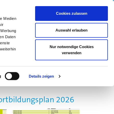
wledge Base
05205 742558
Cookies zulassen
le Medien
ir
Auswahl erlauben
, Werbung
ren Daten
ienste
Nur notwendige Cookies
weiterhin
verwenden
R UNS
KARRIERE
ONLINE SHOP
g
Details zeigen
ortbildungsplan 2026