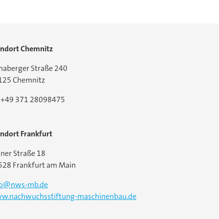
andort Chemnitz
naberger Straße 240
125 Chemnitz
l:+49 371 28098475
ndort Frankfurt
ner Straße 18
528 Frankfurt am Main
fo@nws-mb.de
w.nachwuchsstiftung-maschinenbau.de