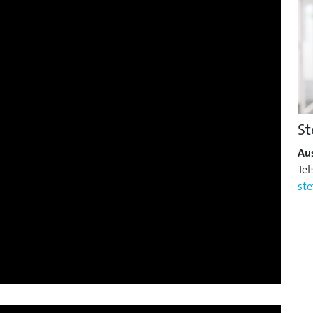
St
Au
Tel
st