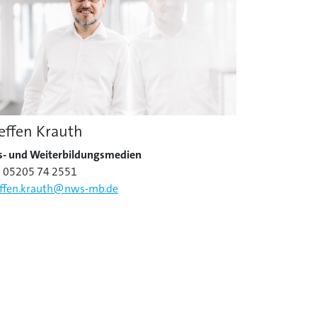
effen Krauth
s- und Weiterbildungsmedien
: 05205 74 2551
effen.krauth@nws-mb.de