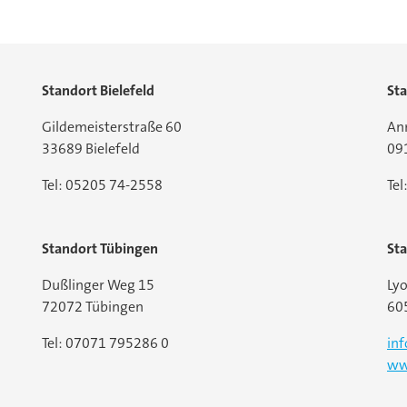
Standort Bielefeld
St
Gildemeisterstraße 60
An
33689 Bielefeld
09
Tel: 05205 74-2558
Te
Standort Tübingen
Sta
Dußlinger Weg 15
Lyo
72072 Tübingen
60
Tel: 07071 795286 0
in
ww