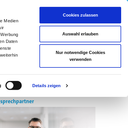
wledge Base
05205 742558
Cookies zulassen
le Medien
ir
Auswahl erlauben
, Werbung
ren Daten
ienste
Nur notwendige Cookies
weiterhin
verwenden
R UNS
KARRIERE
ONLINE SHOP
g
Details zeigen
sprechpartner