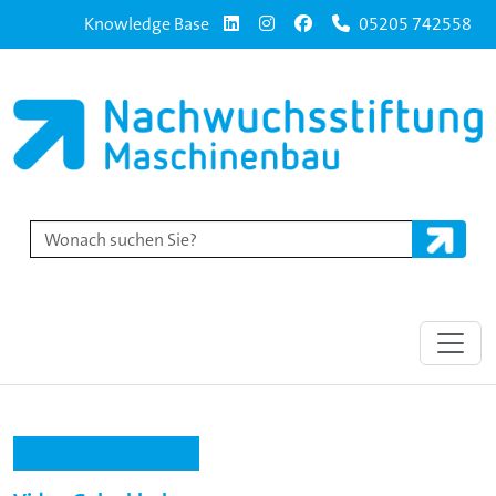
Knowledge Base
05205 742558
Gesamte Buchübersicht