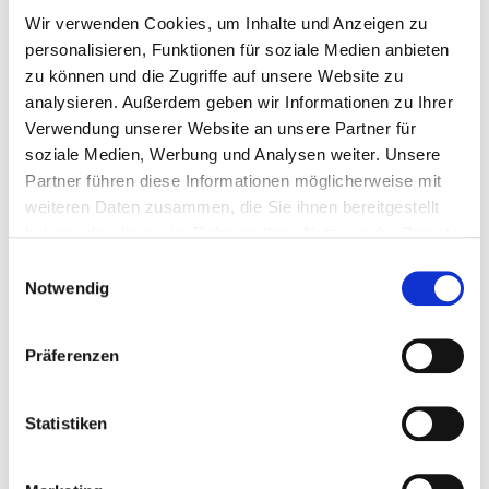
Wir verwenden Cookies, um Inhalte und Anzeigen zu
personalisieren, Funktionen für soziale Medien anbieten
zu können und die Zugriffe auf unsere Website zu
analysieren. Außerdem geben wir Informationen zu Ihrer
Verwendung unserer Website an unsere Partner für
soziale Medien, Werbung und Analysen weiter. Unsere
Partner führen diese Informationen möglicherweise mit
weiteren Daten zusammen, die Sie ihnen bereitgestellt
haben oder die sie im Rahmen Ihrer Nutzung der Dienste
gesammelt haben. Sie geben Einwilligung zu unseren
Einwilligungsauswahl
Cookies, wenn Sie unsere Webseite weiterhin nutzen.
Notwendig
Steffen Krauth
Präferenzen
Aus- und Weiterbildungsmedien
Tel: 05205 74 2551
steffen.krauth@nws-mb.de
Statistiken