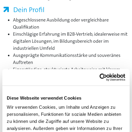
Dein Profil
Abgeschlossene Ausbildung oder vergleichbare
Qualifikation
Einschlägige Erfahrung im B2B-Vertrieb, idealerweise mit
digitalen Lösungen, im Bildungsbereich oder im
industriellen Umfeld
Ausgeprägte Kommunikationsstärke und souveränes
Auftreten
Eigenständige, strukturierte Arbeitsweise mit klarem
Fokus auf den Kundennutzen
Sehr gute Deutsch- und idealerweise gute
Englischkenntnisse
Bereitschaft zu häufigen nationalen Dienstreisen,
Diese Webseite verwendet Cookies
hauptsächlich in Baden-Württemberg
Wir verwenden Cookies, um Inhalte und Anzeigen zu
personalisieren, Funktionen für soziale Medien anbieten
Deine Aufgaben
zu können und die Zugriffe auf unsere Website zu
Du willst echten Impact haben und dein Gebiet aktiv
analysieren. Außerdem geben wir Informationen zu Ihrer