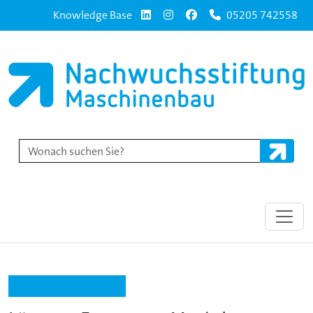
Knowledge Base
05205 742558
Gesamte Buchübersicht