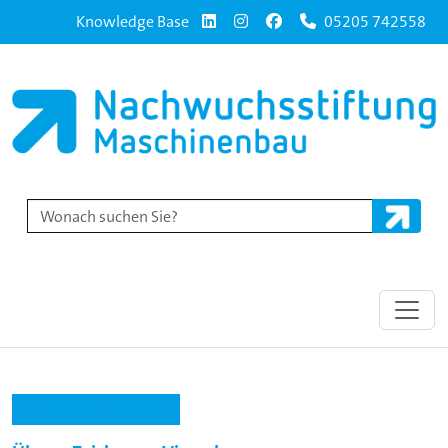
Knowledge Base
05205 742558
Gesamte Buchübersicht