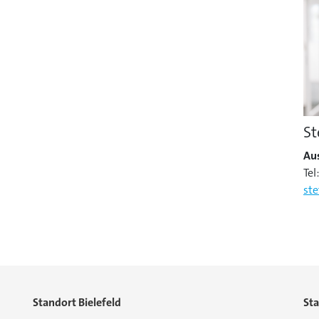
St
Au
Tel
st
Standort Bielefeld
St