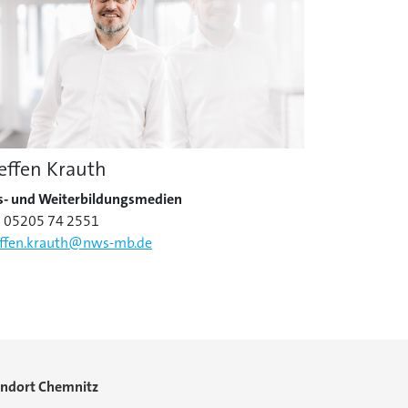
effen Krauth
s- und Weiterbildungsmedien
: 05205 74 2551
effen.krauth@nws-mb.de
andort Chemnitz