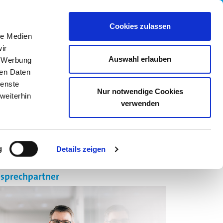
wledge Base
05205 742558
Cookies zulassen
le Medien
ir
Auswahl erlauben
, Werbung
ren Daten
ienste
Nur notwendige Cookies
weiterhin
verwenden
R UNS
KARRIERE
ONLINE SHOP
g
Details zeigen
sprechpartner