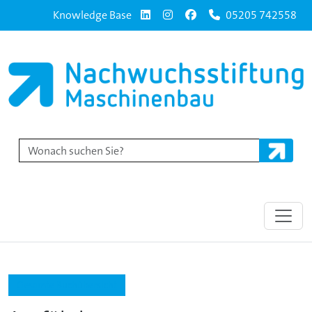
Knowledge Base
05205 742558
Gesamte Buchübersicht