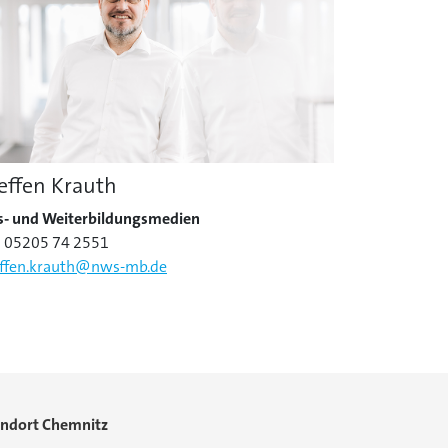
effen Krauth
s- und Weiterbildungsmedien
: 05205 74 2551
effen.krauth@nws-mb.de
andort Chemnitz