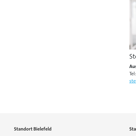
St
Au
Tel
st
Standort Bielefeld
St