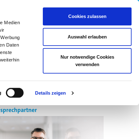
wledge Base
05205 742558
Cookies zulassen
le Medien
ir
Auswahl erlauben
, Werbung
ren Daten
ienste
Nur notwendige Cookies
weiterhin
verwenden
R UNS
KARRIERE
ONLINE SHOP
g
Details zeigen
sprechpartner