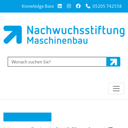
Knowledge Base
05205 742558
Gesamte Buchübersicht