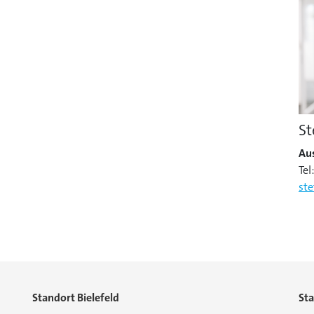
St
Au
Tel
st
Standort Bielefeld
St