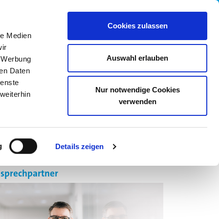
wledge Base
05205 742558
Cookies zulassen
le Medien
ir
Auswahl erlauben
, Werbung
ren Daten
ienste
Nur notwendige Cookies
weiterhin
verwenden
R UNS
KARRIERE
ONLINE SHOP
g
Details zeigen
sprechpartner