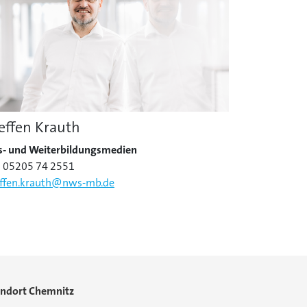
effen Krauth
s- und Weiterbildungsmedien
: 05205 74 2551
effen.krauth@nws-mb.de
andort Chemnitz