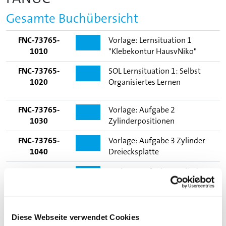
Gesamte Buchübersicht
FNC-73765-
Vorlage: Lernsituation 1
Link
1010
"Klebekontur HausvNiko"
FNC-73765-
SOL Lernsituation 1: Selbst
Link
1020
Organisiertes Lernen
FNC-73765-
Vorlage: Aufgabe 2
Link
1030
Zylinderpositionen
FNC-73765-
Vorlage: Aufgabe 3 Zylinder-
Link
1040
Dreiecksplatte
FNC-73765-
Vorlage: Aufgabe 4 Zylinder
Link
1050
stapeln
Ansprechpartner
Diese Webseite verwendet Cookies