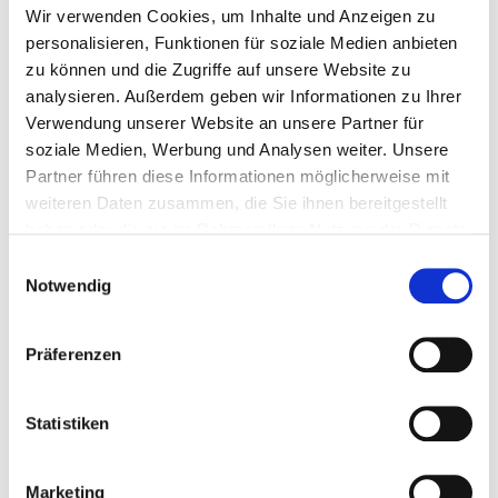
Wir verwenden Cookies, um Inhalte und Anzeigen zu
personalisieren, Funktionen für soziale Medien anbieten
zu können und die Zugriffe auf unsere Website zu
analysieren. Außerdem geben wir Informationen zu Ihrer
Verwendung unserer Website an unsere Partner für
soziale Medien, Werbung und Analysen weiter. Unsere
Partner führen diese Informationen möglicherweise mit
weiteren Daten zusammen, die Sie ihnen bereitgestellt
haben oder die sie im Rahmen Ihrer Nutzung der Dienste
gesammelt haben. Sie geben Einwilligung zu unseren
Einwilligungsauswahl
Cookies, wenn Sie unsere Webseite weiterhin nutzen.
Notwendig
Steffen Krauth
Aus- und Weiterbildungsmedien
Präferenzen
Tel: 05205 74 2551
steffen.krauth@nws-mb.de
Statistiken
Marketing