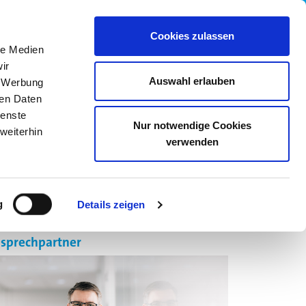
wledge Base
05205 742558
Cookies zulassen
le Medien
ir
Auswahl erlauben
, Werbung
ren Daten
ienste
Nur notwendige Cookies
weiterhin
verwenden
R UNS
KARRIERE
ONLINE SHOP
g
Details zeigen
sprechpartner