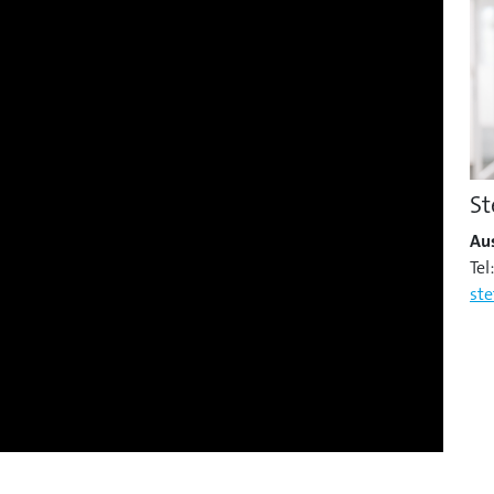
St
Au
Tel
st