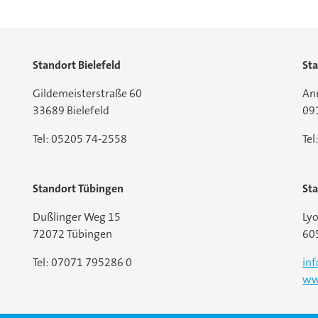
Standort Bielefeld
St
Gildemeisterstraße 60
An
33689 Bielefeld
09
Tel: 05205 74-2558
Te
Standort Tübingen
Sta
Dußlinger Weg 15
Lyo
72072 Tübingen
60
Tel: 07071 795286 0
in
ww