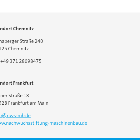
andort Chemnitz
naberger Straße 240
125 Chemnitz
l:+49 371 28098475
ndort Frankfurt
ner Straße 18
528 Frankfurt am Main
fo@nws-mb.de
w.nachwuchsstiftung-maschinenbau.de