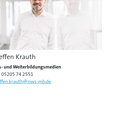
effen Krauth
s- und Weiterbildungsmedien
: 05205 74 2551
effen.krauth@nws-mb.de