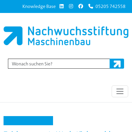
Knowledge Base
05205 742558
Gesamte Buchübersicht