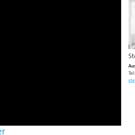
St
Au
Tel
st
er