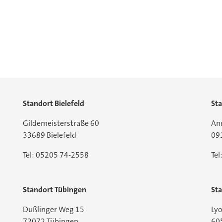
Standort Bielefeld
St
Gildemeisterstraße 60
An
33689 Bielefeld
09
Tel: 05205 74-2558
Te
Standort Tübingen
Sta
Dußlinger Weg 15
Lyo
72072 Tübingen
60