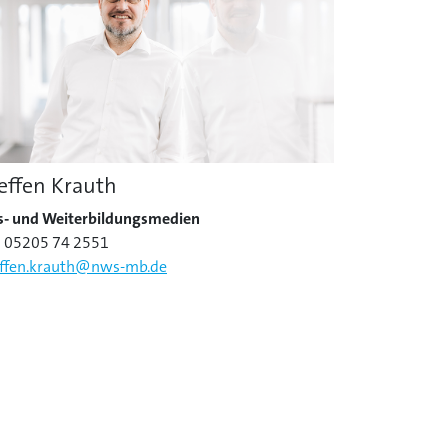
effen Krauth
s- und Weiterbildungsmedien
: 05205 74 2551
effen.krauth@nws-mb.de