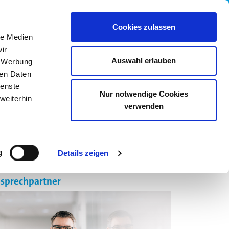
wledge Base
05205 742558
Cookies zulassen
le Medien
ir
Auswahl erlauben
, Werbung
ren Daten
ienste
Nur notwendige Cookies
weiterhin
verwenden
R UNS
KARRIERE
ONLINE SHOP
g
Details zeigen
sprechpartner