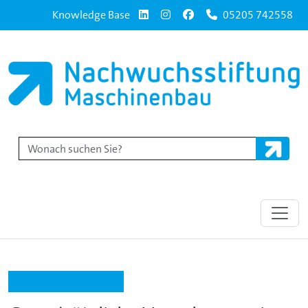
Knowledge Base
05205 742558
Gesamte Buchübersicht